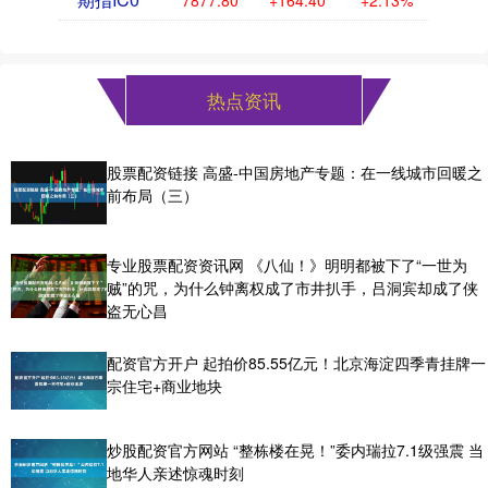
热点资讯
股票配资链接 高盛-中国房地产专题：在一线城市回暖之
前布局（三）
专业股票配资资讯网 《八仙！》明明都被下了“一世为
贼”的咒，为什么钟离权成了市井扒手，吕洞宾却成了侠
盗无心昌
配资官方开户 起拍价85.55亿元！北京海淀四季青挂牌一
宗住宅+商业地块
炒股配资官方网站 “整栋楼在晃！”委内瑞拉7.1级强震 当
地华人亲述惊魂时刻